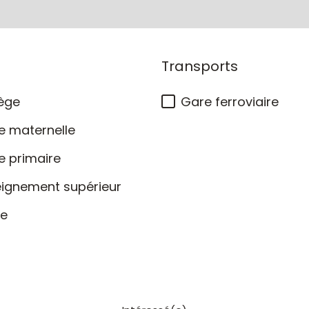
Transports
ège
Gare ferroviaire
e maternelle
e primaire
eignement supérieur
ée