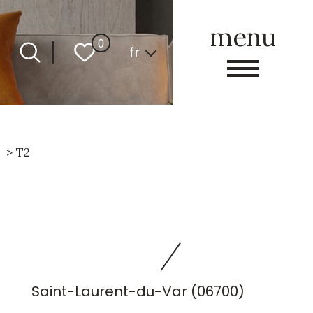
menu
Langue
0
fr
T2
Saint-Laurent-du-Var (06700)