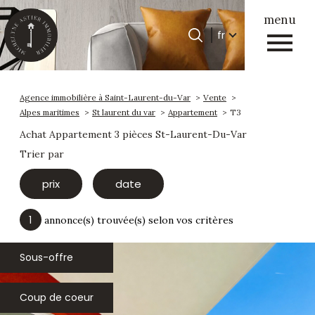
menu
Langue
fr
Langue
0
Accueil
fr
Agence immobilière à Saint-Laurent-du-Var
Vente
Alpes maritimes
St laurent du var
Appartement
T3
Achat Appartement 3 pièces St-Laurent-Du-Var
Trier par
prix
date
1
annonce(s) trouvée(s) selon vos critères
Sous-offre
Coup de coeur