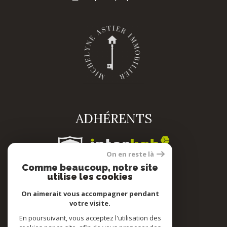
ADHÉRENTS
On en reste là
Comme beaucoup, notre site
utilise les cookies
On aimerait vous accompagner pendant
votre visite.
© 2022
Tous droits réservés
En poursuivant, vous acceptez l'utilisation des