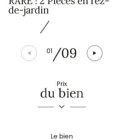
RARE ! 2 Pièces en rez-
de-jardin
/
09
01
Prix
du bien
Le bien