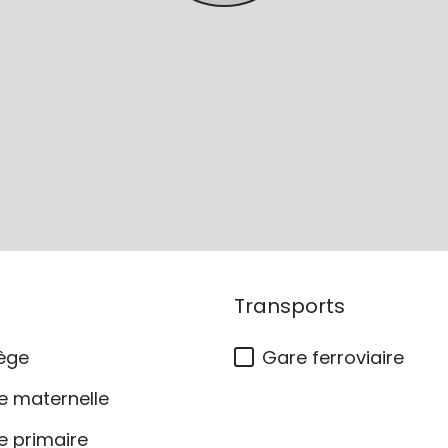
Transports
ège
Gare ferroviaire
e maternelle
e primaire