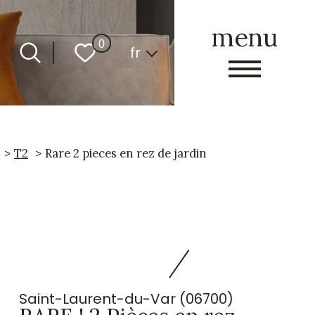
menu
Langue
0
fr
T2
Rare 2 pieces en rez de jardin
Saint-Laurent-du-Var (06700)