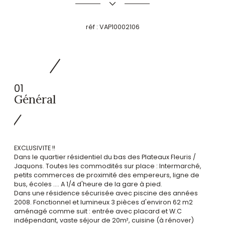
réf :
VAP10002106
01
Général
EXCLUSIVITE !!
Dans le quartier résidentiel du bas des Plateaux Fleuris /
Jaquons. Toutes les commodités sur place : Intermarché,
petits commerces de proximité des empereurs, ligne de
bus, écoles .... A 1/4 d'heure de la gare à pied.
Dans une résidence sécurisée avec piscine des années
2008. Fonctionnel et lumineux 3 pièces d'environ 62 m2
aménagé comme suit : entrée avec placard et W.C
indépendant, vaste séjour de 20m², cuisine (à rénover)