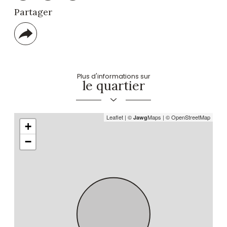
Partager
Plus
de
partage
Plus d'informations sur
le quartier
Leaflet
|
©
Maps
|
© OpenStreetMap
Jawg
+
−