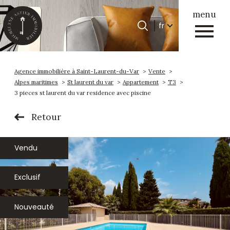
menu
Langue
fr
Langue
0
Accueil
fr
Agence immobilière à Saint-Laurent-du-Var
Vente
Alpes maritimes
St laurent du var
Appartement
T3
3 pieces st laurent du var residence avec piscine
Retour
Vendu
Exclusif
Nouveauté